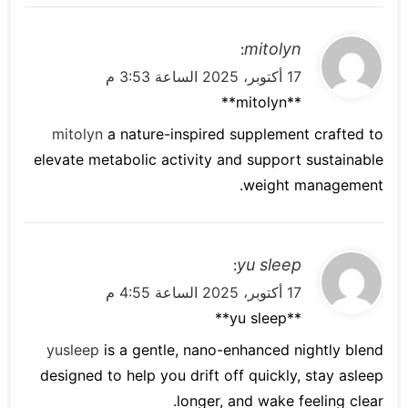
ي
mitolyn
:
ق
17 أكتوبر، 2025 الساعة 3:53 م
و
** mitolyn**
ل
mitolyn
a nature-inspired supplement crafted to
elevate metabolic activity and support sustainable
weight management.
ي
yu sleep
:
ق
17 أكتوبر، 2025 الساعة 4:55 م
و
**yu sleep**
ل
yusleep
is a gentle, nano-enhanced nightly blend
designed to help you drift off quickly, stay asleep
longer, and wake feeling clear.