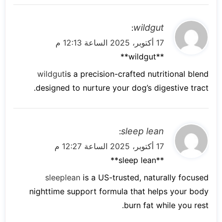
ي
wildgut
:
ق
17 أكتوبر، 2025 الساعة 12:13 م
و
** wildgut**
ل
wildgut
is a precision-crafted nutritional blend
designed to nurture your dog’s digestive tract.
ي
sleep lean
:
ق
17 أكتوبر، 2025 الساعة 12:27 م
و
**sleep lean**
ل
sleeplean
is a US-trusted, naturally focused
nighttime support formula that helps your body
burn fat while you rest.