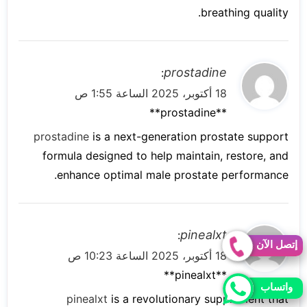
breathing quality.
ي
prostadine
:
ق
18 أكتوبر، 2025 الساعة 1:55 ص
و
**prostadine**
ل
prostadine
is a next-generation prostate support
formula designed to help maintain, restore, and
enhance optimal male prostate performance.
ي
pinealxt
:
إتصل الآن
ق
18 أكتوبر، 2025 الساعة 10:23 ص
و
** pinealxt**
واتساب
ل
pinealxt
is a revolutionary supplement that