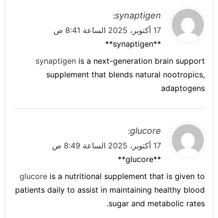
ي
synaptigen
:
ق
17 أكتوبر، 2025 الساعة 8:41 ص
و
**synaptigen**
ل
synaptigen
is a next-generation brain support
supplement that blends natural nootropics,
adaptogens
ي
glucore
:
ق
17 أكتوبر، 2025 الساعة 8:49 ص
و
**glucore**
ل
glucore
is a nutritional supplement that is given to
patients daily to assist in maintaining healthy blood
sugar and metabolic rates.