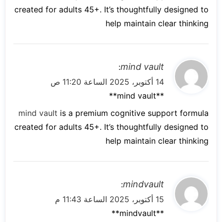
created for adults 45+. It’s thoughtfully designed to
help maintain clear thinking
ي
mind vault
:
ق
14 أكتوبر، 2025 الساعة 11:20 ص
و
**mind vault**
ل
mind vault
is a premium cognitive support formula
created for adults 45+. It’s thoughtfully designed to
help maintain clear thinking
ي
mindvault
:
ق
15 أكتوبر، 2025 الساعة 11:43 م
و
** mindvault**