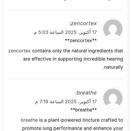
ي
zencortex
:
ق
17 أكتوبر، 2025 الساعة 5:03 م
و
**zencortex**
ل
zencortex
contains only the natural ingredients that
are effective in supporting incredible hearing
naturally.
ي
breathe
:
ق
17 أكتوبر، 2025 الساعة 7:19 م
و
**breathe**
ل
breathe
is a plant-powered tincture crafted to
promote lung performance and enhance your