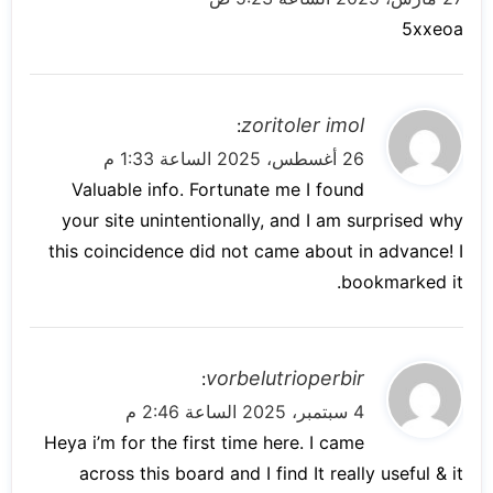
5xxeoa
ي
zoritoler imol
:
ق
26 أغسطس، 2025 الساعة 1:33 م
و
Valuable info. Fortunate me I found
ل
your site unintentionally, and I am surprised why
this coincidence did not came about in advance! I
bookmarked it.
ي
vorbelutrioperbir
:
ق
4 سبتمبر، 2025 الساعة 2:46 م
و
Heya i’m for the first time here. I came
ل
across this board and I find It really useful & it