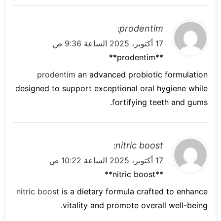
ي
prodentim
:
ق
17 أكتوبر، 2025 الساعة 9:36 ص
و
** prodentim**
ل
prodentim
an advanced probiotic formulation
designed to support exceptional oral hygiene while
fortifying teeth and gums.
ي
nitric boost
:
ق
17 أكتوبر، 2025 الساعة 10:22 ص
و
**nitric boost**
ل
nitric boost
is a dietary formula crafted to enhance
vitality and promote overall well-being.