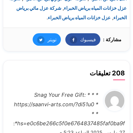
عزل خزانات المياه برياض الخبراء
,
شركة عزل مائي برياض
الخبراء
,
عزل خزانات المياه برياض الخبراء
.
مشاركة :
فيسبوك
فيسبوك
تويتر
تويتر
208 تعليقات
ي
* * * Snag Your Free Gift:
ق
https://saanvi-arts.com/?di51u0 *
و
* *
ل
hs=e0c6be266c5f0e6764837485faf0ba9f*
:
27 مارس، 2025 الساعة 5:23 ص