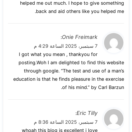
helped me out much. I hope to give something
back and aid others like you helped me.
ي
Onie Freimark
:
ق
7 سبتمبر، 2025 الساعة 4:29 م
و
I got what you mean , thankyou for
ل
posting.Woh I am delighted to find this website
through google. “The test and use of a man’s
education is that he finds pleasure in the exercise
of his mind.” by Carl Barzun.
ي
Eric Tilly
:
ق
7 سبتمبر، 2025 الساعة 8:36 م
و
whoah this blog is excellent i love