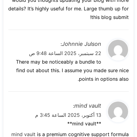
would you thoughts updating your blog with more
details? It’s highly useful for me. Large thumb up for
this blog submit!
ي
Johnnie Julson
:
ق
22 سبتمبر، 2025 الساعة 9:48 ص
و
There may be noticeably a bundle to
ل
find out about this. I assume you made sure nice
points in options also.
ي
mind vault
:
ق
13 أكتوبر، 2025 الساعة 3:45 م
و
**mind vault**
ل
mind vault
is a premium cognitive support formula