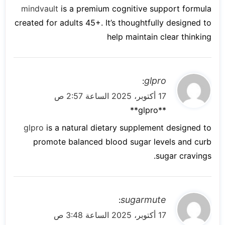
ل
mindvault
is a premium cognitive support formula
created for adults 45+. It’s thoughtfully designed to
help maintain clear thinking
ي
glpro
:
ق
17 أكتوبر، 2025 الساعة 2:57 ص
و
** glpro**
ل
glpro
is a natural dietary supplement designed to
promote balanced blood sugar levels and curb
sugar cravings.
ي
sugarmute
:
ق
17 أكتوبر، 2025 الساعة 3:48 ص