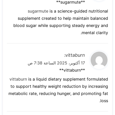
و
** sugarmute**
ل
sugarmute
is a science-guided nutritional
supplement created to help maintain balanced
blood sugar while supporting steady energy and
mental clarity.
ي
vittaburn
:
ق
17 أكتوبر، 2025 الساعة 7:38 ص
و
** vittaburn**
ل
vittaburn
is a liquid dietary supplement formulated
to support healthy weight reduction by increasing
metabolic rate, reducing hunger, and promoting fat
loss.