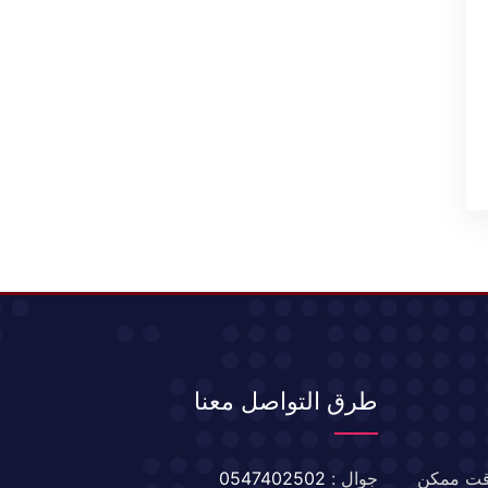
طرق التواصل معنا
 وقت ممكن
جوال :
0547402502