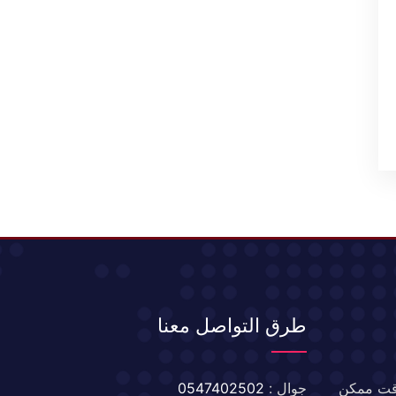
طرق التواصل معنا
 وقت ممكن
جوال :
0547402502