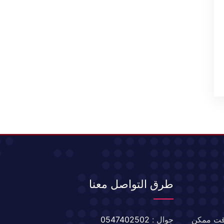
طرق التواصل معنا
 وقت ممكن
جوال :
0547402502