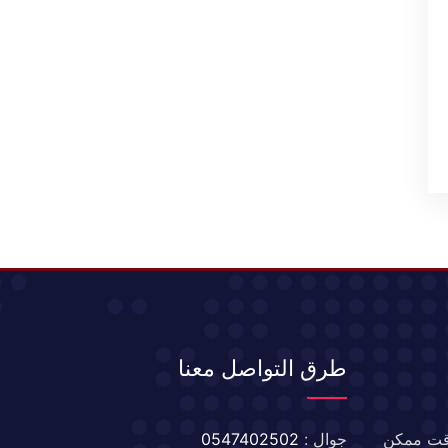
طرق التواصل معنا
 وقت ممكن
جوال :
0547402502